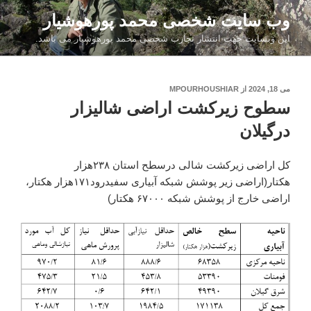
فتن
وب سایت شخصی محمد پورهوشیار
ه
این وبسایت جهت انتشار تجارب شخصی محمد پورهوشیار می باشد.
حتوا
نوشته‌شده
می 18, 2024
از
MPOURHOUSHIAR
در
سطوح زیرکشت اراضی شالیزار
درگیلان
کل اراضی زیرکشت شالی درسطح استان ۲۳۸هزار
هکتار(اراضی زیر پوشش شبکه آبیاری سفیدرود۱۷۱هزار هکتار،
اراضی خارج از پوشش شبکه ۶۷۰۰۰ هکتار)