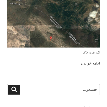
قله نفت چاک
“قله
ادامه خواندن
نفت
چاک”
جستجو
جستجو
برای