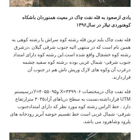
یادی ازصعود به قله نفت چاک در معیت همنوردان باشکاه
کوهنوردی تیلار در سال۱۳۹۶
قله نفت چاک بلند ترین قله رشته کوه سراش یا رشته کوهی به
همین نام است که در منتهی الیه جنوب شرقی گیلان ،درشرق
رشته کوه خشچال واقع شده است.این رشته کوه دارای امتداد
جنوب شرقی- شمال غربی بوده ،رشته کوه سفید چشمه
درغرب آن وکوه های لارک وریش تاش هم در جنوب آن
قراردارند.
قله نفت چاک درمختصات ۴۳۹۹۰۶=X و۴۰۵۵۰۹۵=Yدرسیستم
UTM قرارداشته،نسبت به سطح دریاهای آزاد۳۰۳۵ مترارتفاع
دارد . خط الراس رشته کوه مورد نظر که دارای امتدادجنوب
شرقی- شمال غربی است خط تقسیم حوضه آبریز رودخانه های
پلرود وشاهرود می باشد.