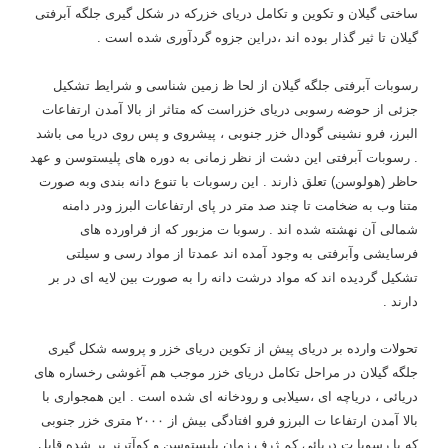
ساختی گیلان و تکوین و تکامل دریای خزرکه در شکل گیری جلگه آبرفتی
گیلان تا ثیر گذار بوده اند ،دراین جزوه گردآوری شده است .
رسوبات آبرفتی جلگه گیلان از لحا ظ زمین شناسی و شرایط تشکیل
جزئی از حوضه رسوبی دریای خزراست که متاثر از بالا آمدن ارتفاعات
البرز، فرو نشینی گودال خزر جنوبی ، پیشروی و پس روی دریا می باشد
. رسوبات آبرفتی این دشت از نظر زمانی به دوره های پلیستوسن و عهد
حاظر (هولوسن) تعلق ذارند . این رسوبات با تنوع دانه بندی وبه صورت
متنا وب به ضخامت تا چند صد متر در پای ارتفاعات البرز ودر دامنه
شمالی آن نهشته شده اند . رسوبا ت مزبور که از فراورده های
فرسایشی وآبرفتی به وجود آمده اند عمدتا از مواد رسی و سیلتی
تشکیل گردیده اند که مواد درشت دانه را به صورت بین لایه ای در بر
دارند .
تحولات وارده بر دریای پیش از تکوین دریای خزر و پروسه شکل گیری
جلگه گیلان در مراحل تکامل دریای خزر موجب هم آغوشی رخساره های
دریائی ، دریاچه ای ،سیلابی و رودخانه ای شده است . این همجواری با
بالا آمدن ارتفاعا ت البرزو فرو افتادگی بیش از ۲۰۰۰ متری خزر جنوبی
که با رسوبا ت دریائی کم ژرف زمان پلیستوسن و کوآترنر پر شده قابل