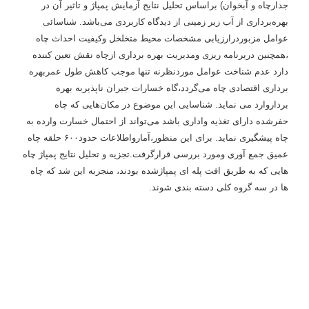
جدارچاه و آبخوان) براساس تحلیل نتایج آزمایش پمپاژ و تاثیر آن در
بهره‌برداری از آب زیر زمینی از دیدگاه کاربردی می‌باشد. شناسائی
عوامل مزبوردرارزیابی مشخصات محیط متخلخل وکیفیت احداث چاه
،همچنین دربرنامه ریزی ومدیریت بهره برداری ازچاه نقش تعین کننده
دارد عدم شناخت عوامل موردنظرنه تنها موجب کاهش طول عمربهره
برداری اقتصادی چاه می‌گردد،گاه خسارات جبران ناپذیربه بهره
برداروارد می نماید. شناسایی این موضوع در مکان‌هایی که چاه
حفرشده دارای تغذیه واداری باشد می‌تواند از احتمال خسارت وارده به
چاه پیشگیری نماید. برای این منظور،آمارواطلاعات حدود۶۰۰ حلقه چاه
عمیق جمع آوری ومورد بررسی قرارگرفت.تجزیه و تحلیل نتایج پمپاژ چاه
هایی که به طریق افت پله ای پمپاژشده بودند، منجربه این شد که چاه
ها در سه گروه کلی دسته بندی شوند.