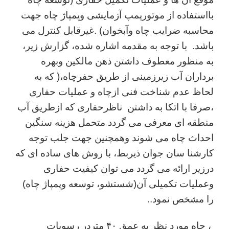
بااستفاده از موتورپمپ آزمایشی وپمپاژ چاه جهت
محاسبه ضرایب چاه وآبخوان) .غیرقابل کنترل می
باشد. با توجه به مقدمه اشاره شده، گزارش زیر،
به منظور معطوف داشتن ذهن مالکین وبهره
برداران آب زیرزمینی از طریق حفرچاه،( که به
لحاظ عدم شناخت فنی ازچاه و عملیات حفاری
،صرفا با اتکا به داشتن ناظرحفاری که ازطریق آب
منطقه ای معرفی می گردد متحمل هزینه سنگین
احداث چاه می شوند وهمچنین جهت جلب توجه
کارشنا سان جوان ذیربط، با روش های ساده ای که
درزیر ارائه می گردد می توان کیفیت حفاری
وعملیات تکمیلی آن(شستشو، توسعه وپمپاژ چاه)
را مشخص نمود..
، چاه مورد نظر به عمق ۴۰ متردر رسوبات