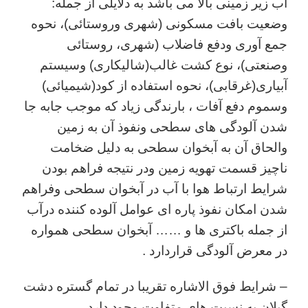
آب زیر زمینی بالا می باشد به دلایلی از جمله:
وضعیت بافت مسکونی (شهری وروستائی)، نحوه
جمع آوری ودفع فاضلاب (شهری، روستائی
وصنعتی)، نوع کشت غالب(شالیکاری) وسیستم
آبیاری(غرقابی)، نحوه استفاده از کود(شیمیائی)
وسموم دفع آفات ، بارندگی زیاد که موجب جابه جا
شدن آلودگی های سطحی ونفوذ آن به زمین
والحاق آن به آبخوان سطحی به دلیل ضخامت
ناچیز قسمت تهویه زمین ودر نتیجه فراهم بودن
شرایط ارتباط هوا با آب در آبخوان سطحی وفراهم
شدن امکان نفوذ پاره ای عوامل آلوده کننده درآب
از جمله باکتری ها و …… آبخوان سطحی همواره
در معرض آلودگی قراردارد .
– شرایط فوق الاشاره تقریبا در تمام گستره دشت
گیلان به نسبت های متفاوت وجود دارد .