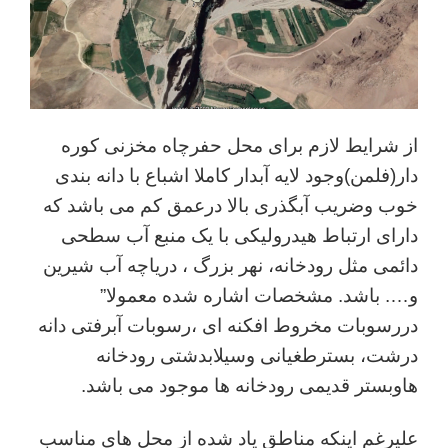
از شرایط لازم برای محل حفرچاه مخزنی کوره
دار(فلمن)وجود لایه آبدار کاملا اشباع با دانه بندی
خوب وضریب آبگذری بالا درعمق کم می باشد که
دارای ارتباط هیدرولیکی با یک منبع آب سطحی
دائمی مثل رودخانه، نهر بزرگ ، دریاچه آب شیرین
و…. باشد. مشخصات اشاره شده معمولا”
دررسوبات مخروط افکنه ای ،رسوبات آبرفتی دانه
درشت، بسترطغیانی وسیلابدشتی رودخانه
هاوبستر قدیمی رودخانه ها موجود می باشد.
علیرغم اینکه مناطق یاد شده از محل های مناسب