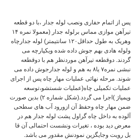
پس از اتمام حفاری ونصب لوله جدار ،با دو قطعه
تیرآهن موازی مماس برلوله جدار (معمولا نمره ۱۴
وهریک به طول حداقل۱۲۰ سانتیمتر) لوله جدارچاه
ولوله هادی بهم جوش داده شده ویکپارچه می
گردند. دوقطعه تیرآهن موردنظر هم با دوقطعه
نبشی نمره۷ یا۸ به هم و لوله جدارجوش داده می
شوند. مرحله نهائی عملیات مهار چاه پس از اجرای
عملیات تکمیلی چاه(عملیات شستشو،توسعه
وپمپاژ )اجرا می گردد.(شکل شماره ۲) بدین صورت
ضمن مهار چاه وحفظ آن ازورود آب های سطحی
آلوده به داخل چاه گراول پشت لوله جدار هم در
معرض دید بوده ، تغیرات ونشست احتمالی آن قا
بل رویت وجایگزین نمودنش مقدور می باشد.