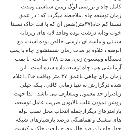
کامل چاه و بررسی لوگ زمین شناسی ومدت
زمان توسعه چاه ،ملاحظه میگردد که : در عمق
نسبتا کم چاه(۳۷متر)ضمن آن که با فت خاک نسبتا
خوب ودانه درشت بوده وفاقد لایه های ریزدانه
سیلتی و ماسه ای یارسی خالص بوده است، مع
الوصف علاوه بر مدت زمان شستشوی چاه با پمپ
دستگاه وپیستون زنی، مدت ۳۷۸ ساعت، با پمپ
آزمایشی هم، چاه توسعه داده شده است . این
زمان برای چاهی باعمق ۳۷ متر وبافت خاک اعلام
شده درگزارش نه تنها زمانی کافی، بلکه خیلی
زیادتراز حد معمول ومتعارف می باشد . لذا جهت
روشن نمودن علت بالابودن ضریب عامل توسعه،
پارامترهای دیگرازجمله انتخاب محل نصب لوله
های مشبک و هماهنگی درصد بازشیارهای شبکه
جدارچاه با درصد خلل وفرج با فت خاک و کیفیت