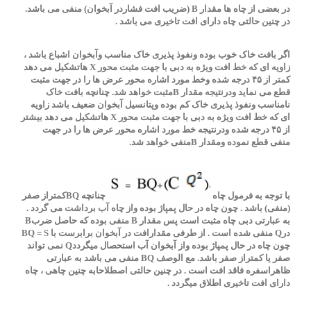
در بعضی از چاه ها مقدار B (ضریب افت فشاردر آبخوان) منفی می باشد.
در چنین حالتی چاه دارای افت تاخیری می باشد .
اگر بافت خاک خوب بوده ونفوذ پذیری خاک مناسب وآبخوان اشباع باشد ،
زاویه ای که خط افت ویژه به دبی با جهت مثبت محور X هاتشکیل می دهد
کمتر از ۴۵ درجه شده وخط مورد اشاره محور عرض ها را در جهت مثبت
قطع می نماید ودرنتیجه مقدار Bمثبت خواهد شد. چنانچه بافت خاک
نامناسب ونفوذ پذیری خاک کم بوده وپتانسیل آبخوان ضعیف باشد زاویه
ای که خط افت ویژه به دبی با جهت مثبت محور X هاتشکیل می دهد بیشتر
از ۴۵ درجه شده ودرنتیجه خط مورد اشاره محور عرض ها را در جهت
منفی قطع نموده ومقدار Bمنفی خواهد شد.
با توجه به فرمول چاه
چنانچه BQکمتراز صفر
(منفی) باشد . چون چاه در حال پمپاژ بوده واز چاه آب برداشت می گردد .
به عبارتی دبی چاه مثبت است پس مقدار B منفی بوده که حاصل ضربB
درQ منفی شده است . از طرفی مقدارافت در آبخوان برابرست با BQ = S
چون چاه در حال پمپاژ بوده واز آبخوان آب استحصال میگرددQ نمی تواند
صفر یا کمتراز صفر باشد. مع الوصف BQ منفی می باشد به عبارتی
ظاهراسفره فاقد افت است . در چنین حالتی اصطلاحابه چنین چاهی ، چاه
دارای افت تاخیری اطلاق میگردد .