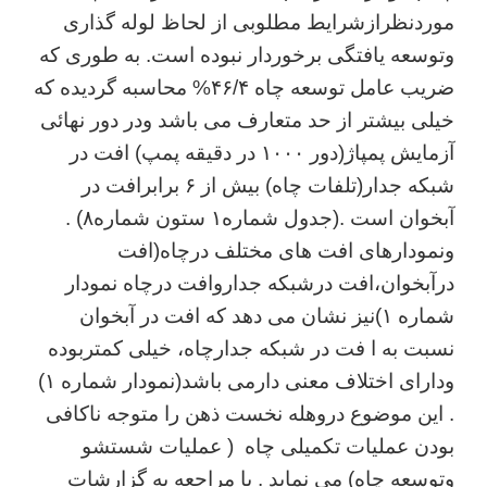
موردنظرازشرایط مطلوبی از لحاظ لوله گذاری
وتوسعه یافتگی برخوردار نبوده است. به طوری که
ضریب عامل توسعه چاه ۴۶/۴% محاسبه گردیده که
خیلی بیشتر از حد متعارف می باشد ودر دور نهائی
آزمایش پمپاژ(دور ۱۰۰۰ در دقیقه پمپ) افت در
شبکه جدار(تلفات چاه) بیش از ۶ برابرافت در
آبخوان است .(جدول شماره۱ ستون شماره۸) .
ونمودارهای افت های مختلف درچاه(افت
درآبخوان،افت درشبکه جداروافت درچاه نمودار
شماره ۱)نیز نشان می دهد که افت در آبخوان
نسبت به ا فت در شبکه جدارچاه، خیلی کمتربوده
ودارای اختلاف معنی دارمی باشد(نمودار شماره ۱)
. این موضوع دروهله نخست ذهن را متوجه ناکافی
بودن عملیات تکمیلی چاه ( عملیات شستشو
وتوسعه چاه) می نماید . با مراجعه به گزارشات