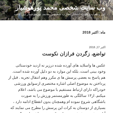
فتن
وب سایت شخصی محمد پورهوشیار
ه
این وبسایت جهت انتشار تجارب شخصی محمد پورهوشیار می باشد.
حتوا
ماه:
اکتبر 2018
نوشته‌شده
اکتبر 17, 2018
در
تواضع، زگردن فرازان نکوست
عکس ها واسلاید های آورده شده درزیر نه ازدید خودستائی
وخود بینی است، بلکه این موارد به دو دلیل آورده شده است.
هم پاسخ به بعضی پرسش ها ی مکرر وهم انتقال تجربه . قبل از
پرداختن به موضوع اصلی اشاره مختصری ازسوابق ورزشی
خودراکه دارای ارتباط مستقیم با موضوع می باشد، اعلام
میکنم. از۱۳ ساللگی به طورمستمر ورزش را به صورت
باشگاهی شروع نموده ام وهمچنان بدون انقطاع ادامه دارد ،
بسیاری از دوستان به کرات این پرسش را مطرح می نمایند که