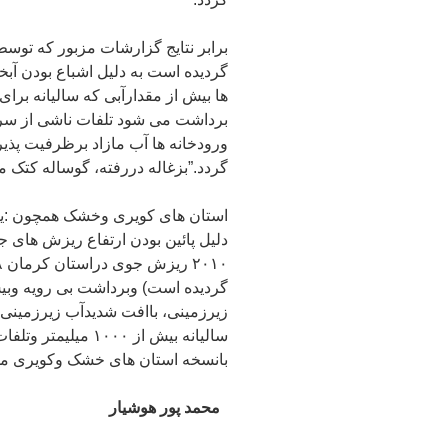
برابر نتایج گزارشات مزبور که تو
گردیده است به دلیل اشباع بودن آ
ها بیش از مقدارآبی که سالیانه بر
برداشت می شود تلفات ناشی از سرر
ورودخانه ها آب مازاد برظرفیت پذیرش
گردد.”بزغاله دررفته، گوساله کتک 
استان های کویری وخشک همچون :یز
گردیده است) وبرداشت بی رویه وبی
زیرزمینی، باافت شدیدآب زیرزمینی
سالیانه بیش از ۱۰۰۰
بانسخه استان های خشک وکویری مم
محمد پور هوشیار