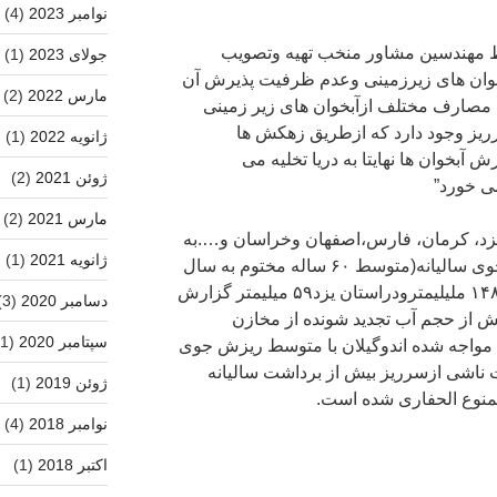
نوامبر 2023
(4)
سط مهندسین مشاور منخب تهیه وتصویب
جولای 2023
(1)
بخوان های زیرزمینی وعدم ظرفیت پذیرش آن
مارس 2022
(2)
ای مصارف مختلف ازآبخوان های زیر زمینی
یز وجود دارد که ازطریق زهکش ها
ژانویه 2022
(1)
 آبخوان ها نهایتا به دریا تخلیه می
ژوئن 2021
(2)
می خورد”
مارس 2021
(2)
د، کرمان، فارس،اصفهان وخراسان و….به
ژانویه 2021
(1)
دلیل پائین بودن ارتفاع ریزش های جوی سالیانه(متوسط ۶۰ ساله مختوم به سال
۲۰۱۰ ریزش جوی دراستان کرمان ۱۴۸ ملیلیمترودراستان یزد۵۹ میلیمتر گزارش
دسامبر 2020
(3)
ش از حجم آب تجدید شونده از مخازن
سپتامبر 2020
(1)
 مواجه شده اندوگیلان با متوسط ریزش جوی
 میلیمتر وتلفات ناشی ازسرریز بیش از برداشت سالیانه
ژوئن 2019
(1)
نوع الحفاری شده است.
نوامبر 2018
(4)
اکتبر 2018
(1)