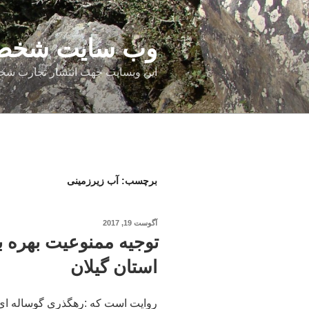
فتن
ه
حتوا
وب سایت شخصی
این وبسایت جهت انتشار تجارب شخ
برچسب:
آب زیرزمینی
نوشته‌شده
آگوست 19, 2017
در
توجیه ممنوعیت بهره ب
استان گیلان
روایت است که :رهگذری گوساله ای بر