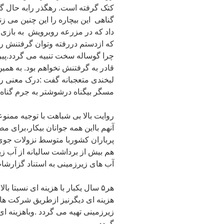
کتک گرفته است. رهگذر رابه حال گ
گناهی این بیچاره را این چنین می ز
داد که در مزرعه روبرویش به بازی
که ازدستم دررفته وتوان گرفتنش را 
چرا گوساله سخت تنبیه می گردد.پی
قادر به گرفتنش نخواهم بود. به هم
لبخندی متعجبانه گفت :درک معنی 
مسگر بیگناه درشوشتر به جرم گناه 
روایت بالا بی شباهت با توجیه مم
آنهم بااین همه جوانان بیکار،برا
هم بیش از برداشت سالیانه از آب ز
آب های زیرزمینی به استناد گزارش
هر۵ سال یکبار با هزینه ای نسبتا ب
هزینه ای دیگرنیز ازطریق شرکت ها
زیرزمینی تهیه می گردد .وباهزینه ای
گردد.