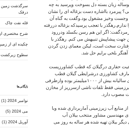
وساله زبان بسته دل بسوخت وپرسید به چه
سرگذشت زمین شن
نی؟ پیرمرد بااشاره دست بزغاله ای را نشان
درفک
 وجست وخیز مشغول بود.وگفت به گناه آن
قله نفت چاک
ندارم.رهگذر با تعجب پرسیدکه بزغاله دررفته
رمردگفت: اگر این هم رسن بکسلد ودررود
شرح مختصری از
ین جهت پیشاپیش تنبیهش می کنم. رهگذر با
چکیده ای از زمی
رفتارت سخت است، لیکن معمای زدن گردن
آهنگر بلخی برایم حل شد.
سطوح زیرکشت ار
نوعیت حفاری درگیلان که قطب کشاورزیست
ی مصارف کشاورزی درشرایطی گیلان قطب
پرباران کشوربا متوسط نزولات جوی سالیانه بیش از ۱۰۰۰میلیمتر بوده وازطرفی
بایگانی‌ها
یرزمینی فقط تلفات ناشی ازسرریز از مخازن
ات مصوب دارد.
نوامبر 2024
(1)
الا از منابع آب زیرزمینی آماربرداری شده وبا
می 2024
(5)
ی مهندسین مشاور منتخب بیلان آب
 دیگر بیلان تهیه شده هر ساله به روز می
آوریل 2024
(1)