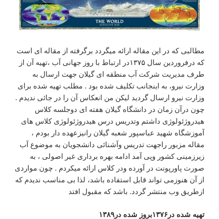
مطالبی که در این مقاله ارائه میگردد برگرفته از مقاله ای است
که درفروردین سال ۱۳۷۵در ارتباط با روز جهانی آب ،تهیه آن از
طرف مدیریت شرکت آب منطقه ای گیلان جهت ارسال به
وزارت نیرو، به اینجانب تکلیف شده بود . مطلب تهیه شده برای
وزارت نیرو ارسال گردید لیکن من انعکاس آن را در جائی ندیدم .
چون درآن زمان در دانشگاه گیلان هفته ای دوجلسه کلاس
هیدروژئولوژی داشتم وتدریس درس هیدروژئولوژی کلاس های
آموزشگاه شهید عباسپور شعبه گیلان رانیزعهده دار بودم ،
مقاله مزبور راجهت تدریس وآشنائی دانشجویان به موضوع آب
زیرزمینی کشور وپی آمد ادامه بهره برداری غیر اصولی ، به
صورت پاورپونت در آورده ودر کلاس ارائه میکردم . چون مواردی
از آن هنوزمی تواند قابل استفاده باشد، لذا بی مناسب ندیدم که
ازطریق وب منتشر گردد. باشد که مقبول افتد
تهیه شده در۱۳۷۶بروز شده در۱۳۸۹