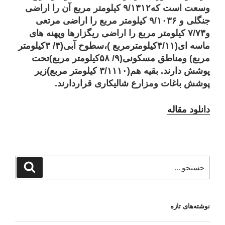
وسعت است که۹/۱۳۱۲ کیلومتر مربع آن را اراضی
جنگلی و ۹/۱۰۳۶ کیلومتر مربع را اراضی مرتعی
و۷/۷۳ کیلومتر مربع را اراضی ریگزارها وپهنه های
ماسه ای(۴/۱۱کیلومترمربع )،سطوح آبی(۴/ ۳کیلومتر
مربع) ومناطق مسکونی(۹/ ۵۸کیلومتر مربع)تحت
پوشش دارند. بقیه هم(۳/۱۱۱۰ کیلومتر مربع)زیر
پوشش باغات ومزارع شالیکاری قراردارند.
دانلود مقاله
جستجو
جستجو
برای
نوشته‌های تازه