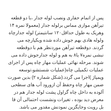
پس از اتمام حفاری ونصب لوله جدار ،با دو قطعه
تیرآهن موازی مماس برلوله جدار (معمولا نمره ۱۴
وهریک به طول حداقل۱۲۰ سانتیمتر) لوله جدارچاه
ولوله هادی بهم جوش داده شده ویکپارچه می
گردند. دوقطعه تیرآهن موردنظر هم با دوقطعه
نبشی نمره۷ یا۸ به هم و لوله جدارجوش داده می
شوند. مرحله نهائی عملیات مهار چاه پس از اجرای
عملیات تکمیلی چاه(عملیات شستشو،توسعه
وپمپاژ )اجرا می گردد.(شکل شماره ۲) بدین صورت
ضمن مهار چاه وحفظ آن ازورود آب های سطحی
آلوده به داخل چاه گراول پشت لوله جدار هم در
معرض دید بوده ، تغیرات ونشست احتمالی آن قا
بل رویت وجایگزین نمودنش مقدور می باشد.