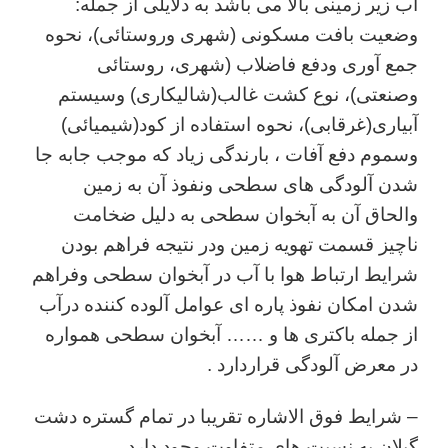
آب زیر زمینی بالا می باشد به دلایلی از جمله:
وضعیت بافت مسکونی (شهری وروستائی)، نحوه
جمع آوری ودفع فاضلاب (شهری، روستائی
وصنعتی)، نوع کشت غالب(شالیکاری) وسیستم
آبیاری(غرقابی)، نحوه استفاده از کود(شیمیائی)
وسموم دفع آفات ، بارندگی زیاد که موجب جابه جا
شدن آلودگی های سطحی ونفوذ آن به زمین
والحاق آن به آبخوان سطحی به دلیل ضخامت
ناچیز قسمت تهویه زمین ودر نتیجه فراهم بودن
شرایط ارتباط هوا با آب در آبخوان سطحی وفراهم
شدن امکان نفوذ پاره ای عوامل آلوده کننده درآب
از جمله باکتری ها و …… آبخوان سطحی همواره
در معرض آلودگی قراردارد .
– شرایط فوق الاشاره تقریبا در تمام گستره دشت
گیلان به نسبت های متفاوت وجود دارد .