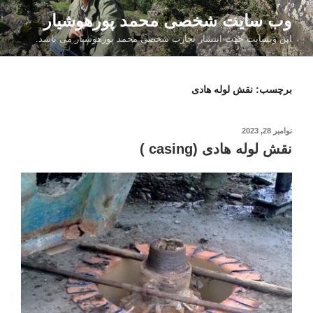
فتن
وب سایت شخصی محمد پورهوشیار
ه
این وبسایت جهت انتشار تجارب شخصی محمد پورهوشیار می باشد.
حتوا
برچسب:
نقش لوله هادی
نوشته‌شده
نوامبر 28, 2023
در
نقش لوله هادی (casing )