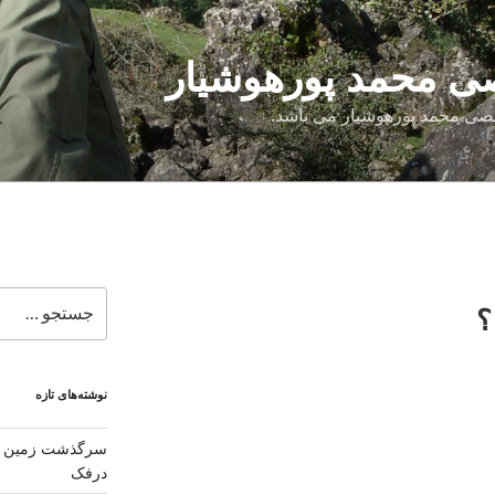
 محمد پورهوشیار
صی محمد پورهوشیار می باشد.
جستجو
؟
برای
نوشته‌های تازه
سرگذشت زمین شن
درفک