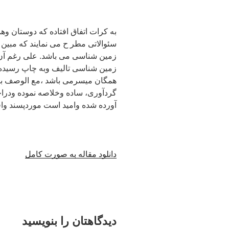
به کرات اتفاق افتاده که دوستان و
سئوالاتی مطر ح می نمایند که مبین
زمین شناسی می باشد. علی رغم آن ک
زمین شناسی تالیف وبه چاپ رسیده 
همگان میسرمی باشد ،مع الوصف برآ
گردآوری، ساده وخلاصه نموده ودراخت
آورده شده وامید است موردپسند واق
دانلود مقاله به صورت کامل
دیدگاهتان را بنویسید