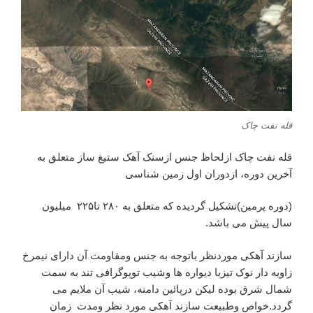
قله نفت چاک
قله نفت چاک ازلحاظ جنس ازسنک آهک ستیغ ساز متعلق به
آخرین دوره، ازدوران اول زمین شناسی
(دوره پرمین)تشکیل گردیده که متعلق به ۲۸۰ تا۲۲۵ میلیون
سال پیش می باشد.
سازند آهکی موردنظر باتوجه به جنس ومقاومت آن دارای نیمرخ
زاویه دار نوک تیزبا دیواره ها وشیب توپوگرافی تند به سمت
شمال شرق بوده لیکن درپائین دامنه، شیب آن ملایم می
گردد.خواص وطبیعت سازند آهکی مورد نظر ومدت زمان