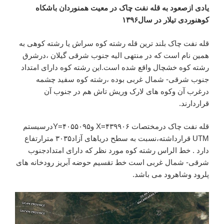
یادی ازصعود به قله نفت چاک در معیت همنوردان باشکاه
کوهنوردی تیلار در سال۱۳۹۶
قله نفت چاک بلند ترین قله رشته کوه سراش یا رشته کوهی به
همین نام است که در منتهی الیه جنوب شرقی گیلان ،درشرق
رشته کوه خشچال واقع شده است.این رشته کوه دارای امتداد
جنوب شرقی- شمال غربی بوده ،رشته کوه سفید چشمه
درغرب آن وکوه های لارک وریش تاش هم در جنوب آن
قراردارند.
قله نفت چاک درمختصات ۴۳۹۹۰۶=X و۴۰۵۵۰۹۵=Yدرسیستم
UTM قرارداشته،نسبت به سطح دریاهای آزاد۳۰۳۵ مترارتفاع
دارد . خط الراس رشته کوه مورد نظر که دارای امتدادجنوب
شرقی- شمال غربی است خط تقسیم حوضه آبریز رودخانه های
پلرود وشاهرود می باشد.