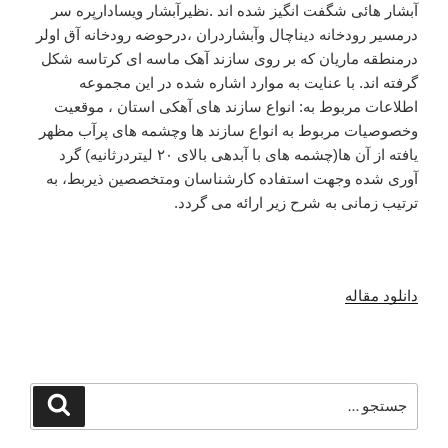
آبشار هائی شگفت انگیز شده اند .نظیرآبشار ویسادارپره سر
درمسیر رودخانه دیناچال وآبشاردران ،درحوضه رودخانه آق اولر
درمنطقه ماریان که بر روی سازند آهک ماسه ای کرتاسه شکل
گرفته اند. با عنایت به موارد اشاره شده در این مجموعه
اطلاعات مربوط به: انواع سازند های آهکی استان ، موقعیت
وخصوصیات مربوط به انواع سازند ها وچشمه های پرآب مظهر
یافته از آن ها(چشمه های با آبدهی بالای ۲۰ لیتردرثانیه) گرد
آوری شده وجهت استفاده کارشناسان ومتخصصین ذیربط، به
ترتیب زمانی به شرح زیر ارائه می گردد.
دانلود مقاله
جستجو
جستجو
برای