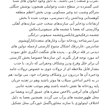
،شرب و صنعت ) می باشند.. به دلیل وجود آبخوان های نسبا
غنی گسترده در سطح دشت وعواملی همچون: پوشش جنگلی
متراکم وشیب تند وغیر مسکونی بودن بخش اعظم منطقه
کوهستانی ونداشتن راه دسترسی، موجب شده تا بخش
ارتفاعات وذخایر آبی سازندهای سخت حتی سازندهای آهکی
وکارستی که بعضا با چشمه های سیفونی(دمکش
چشمه،درفکیحورچابکسروچشمه سیفونی درلنگی
سرا،سرشاخه رودخانه دوآب وغارهای متعدد(غارآویشوی
شاندرمن ،غاردرفک اشکال متنوع کارستی ازجمله دولین های
دیدنی در قله درفک و… پدیده های شگفت انگیزی خلق نموده
اند مورد توجه قرار نگیرند. این سازندها خصوصا بخش کارستی
آن براثر خلل وفرخ ودرز وشکاف وحفراتی که دارند، با جذب
مقدار قابل ملاحظه ای از نزولات جوی به خصوص نزولات جامد
وذخیره آن ها دردرون درز وشکاف وحفرات خود، می توانند: هم
در به تاخیر انداختن سیلاب ها موثر باشند وهم در تغذیه جریان
پایه رودخانه ها نقش داشته باشند وهم موجب تغذیه جانبی
آبخوان های آبرفتی بالاخص سفره های عمیق گردند وبعضا نیز
محل ظهورچشمه های پرآب می گردند .همچنین بعصا به دلیل
اختلاف لیتولوژی با سازند مجاوریاگسل خوردگی محل تشکیل