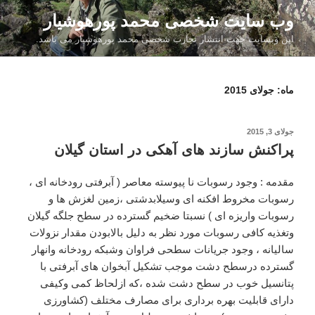
فتن
وب سایت شخصی محمد پورهوشیار
ه
این وبسایت جهت انتشار تجارب شخصی محمد پورهوشیار می باشد.
حتوا
ماه:
جولای 2015
نوشته‌شده
جولای 3, 2015
در
پراکنش سازند های آهکی در استان گیلان
مقدمه : وجود رسوبات نا پیوسته معاصر ( آبرفتی رودخانه ای ،
رسوبات مخروط افکنه ای وسیلابدشتی ،زمین لغزش ها و
رسوبات واریزه ای ) نسبتا ضخیم گسترده در سطح جلگه گیلان
وتغذیه کافی رسوبات مورد نظر به دلیل بالابودن مقدار نزولات
سالیانه ، وجود جریانات سطحی فراوان وشبکه رودخانه وانهار
گسترده درسطح دشت موجب تشکیل آبخوان های آبرفتی با
پتانسیل خوب در سطح دشت شده ،که ازلحاظ کمی وکیفی
دارای قابلیت بهره برداری برای مصارف مختلف (کشاورزی