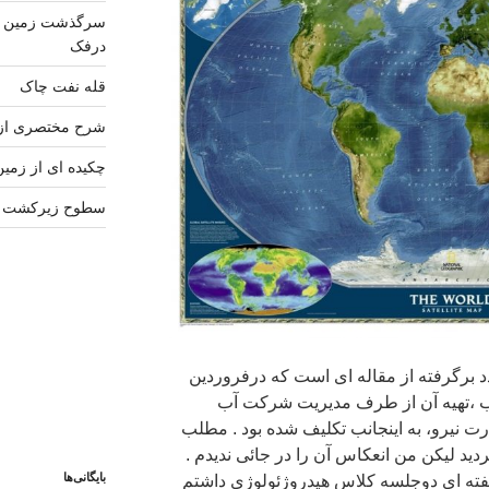
سرگذشت زمین شن
درفک
قله نفت چاک
شرح مختصری از
چکیده ای از زمی
سطوح زیرکشت ار
دد برگرفته از مقاله ای است که درفروردین
جهانی آب ،تهیه آن از طرف مدیریت شرکت آب
ت نیرو، به اینجانب تکلیف شده بود . مطلب
دید لیکن من انعکاس آن را در جائی ندیدم .
بایگانی‌ها
هفته ای دوجلسه کلاس هیدروژئولوژی داشتم