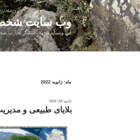
فتن
ه
حتوا
وب سایت شخصی
این وبسایت جهت انتشار تجارب شخ
ماه:
ژانویه 2022
نوشته‌شده
ژانویه 18, 2022
در
بلایای طبیعی و مدیر